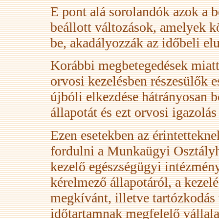
E pont alá sorolandók azok a b
beállott változások, amelyek k
be, akadályozzák az időbeli elu
Korábbi megbetegedések miatt 
orvosi kezelésben részesülők es
újbóli elkezdése hátrányosan b
állapotát és ezt orvosi igazolás
Ezen esetekben az érintettekne
fordulni a Munkaügyi Osztályh
kezelő egészségügyi intézmény 
kérelmező állapotáról, a kezelé
megkívánt, illetve tartózkodás
időtartamnak megfelelő vállalat