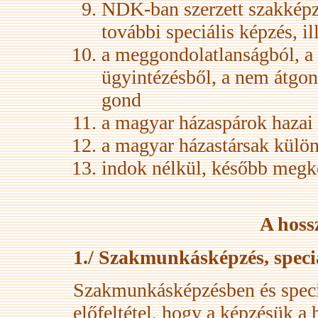
NDK-ban szerzett szakképze
további speciális képzés, i
a meggondolatlanságból, a 
ügyintézésből, a nem átgon
gond
a magyar házaspárok hazai
a magyar házastársak külön
indok nélkül, később megk
A hoss
1./ Szakmunkásképzés, speci
Szakmunkásképzésben és speci
előfeltétel, hogy a képzésük a