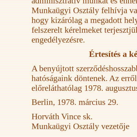
adminisztratív munkát és ennek
Munkaügyi Osztály felhívja val
hogy kizárólag a megadott hel
felszerelt kérelmeket terjesztj
engedélyezésre.
Értesítés a k
A benyújtott szerződéshosszabb
hatóságaink döntenek. Az erről s
előreláthatólag 1978. augusztu
Berlin, 1978. március 29.
Horváth Vince sk.
Munkaügyi Osztály vezetője