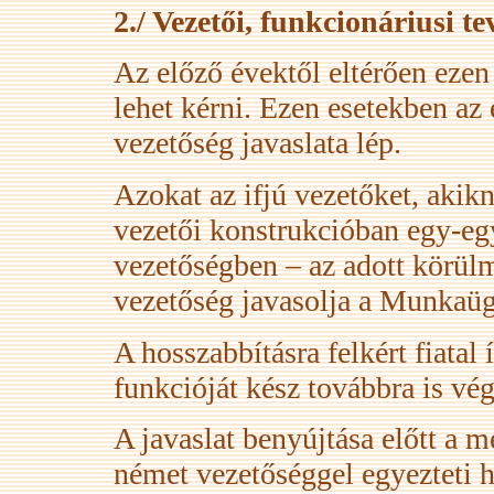
2./ Vezetői, funkcionáriusi t
Az előző évektől eltérően eze
lehet kérni. Ezen esetekben a
vezetőség javaslata lép.
Azokat az ifjú vezetőket, akik
vezetői konstrukcióban egy-eg
vezetőségben – az adott körül
vezetőség javasolja a Munkaüg
A hosszabbításra felkért fiatal 
funkcióját kész továbbra is vég
A javaslat benyújtása előtt a m
német vezetőséggel egyezteti h