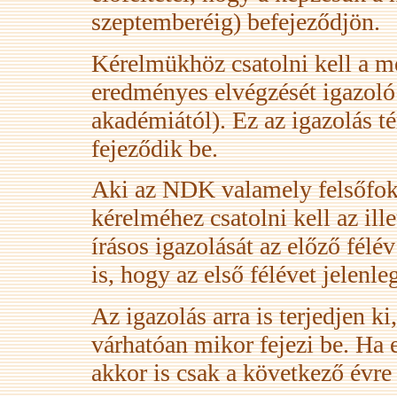
szeptemberéig) befejeződjön.
Kérelmükhöz csatolni kell a m
eredményes elvégzését igazoló
akadémiától). Ez az igazolás té
fejeződik be.
Aki az NDK valamely felsőfokú
kérelméhez csatolni kell az ill
írásos igazolását az előző félé
is, hogy az első félévet jelenle
Az igazolás arra is terjedjen 
várhatóan mikor fejezi be. Ha 
akkor is csak a következő évre 