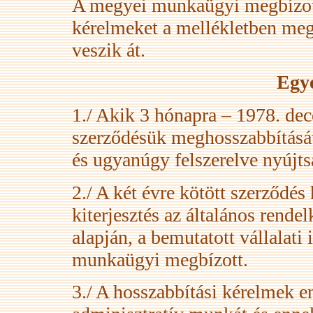
A megyei munkaügyi megbízott
kérelmeket a mellékletben meg
veszik át.
Egy
1./ Akik 3 hónapra – 1978. de
szerződésük meghosszabbításá
és ugyanúgy felszerelve nyújts
2./ A két évre kötött szerződés
kiterjesztés az általános rende
alapján, a bemutatott vállalat
munkaügyi megbízott.
3./ A hosszabbítási kérelmek 