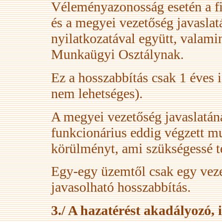
Véleményazonosság esetén a fiat
és a megyei vezetőség javaslatá
nyilatkozatával együtt, valamint
Munkaügyi Osztálynak.
Ez a hosszabbítás csak 1 éves 
nem lehetséges).
A megyei vezetőség javaslatána
funkcionárius eddig végzett mun
körülményt, ami szükségessé te
Egy-egy üzemtől csak egy vezet
javasolható hosszabbítás.
3./ A hazatérést akadályozó, 