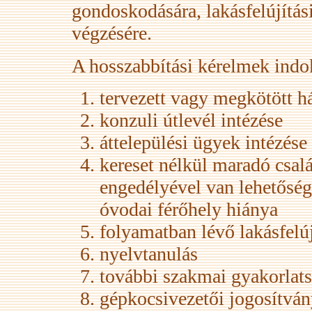
gondoskodására, lakásfelújítás
végzésére.
A hosszabbítási kérelmek indo
tervezett vagy megkötött h
konzuli útlevél intézése
áttelepülési ügyek intézése
kereset nélkül maradó csa
engedélyével van lehetőség
óvodai férőhely hiánya
folyamatban lévő lakásfelúj
nyelvtanulás
további szakmai gyakorlats
gépkocsivezetői jogosítvá