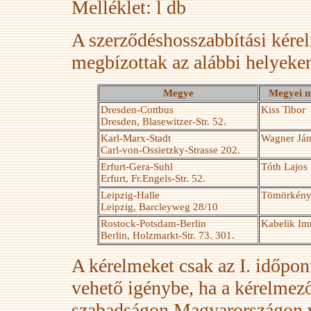
Melléklet: l db
A szerződéshosszabbítási kér
megbízottak az alábbi helyeken
Megye
Megyei m
Dresden-Cottbus
Kiss Tibor
Dresden, Blasewitzer-Str. 52.
Karl-Marx-Stadt
Wagner Já
Carl-von-Ossietzky-Strasse 202.
Erfurt-Gera-Suhl
Tóth Lajos
Erfurt, Fr.Engels-Str. 52.
Leipzig-Halle
Tömörkény
Leipzig, Barcleyweg 28/10
Rostock-Potsdam-Berlin
Kabelik Im
Berlin, Holzmarkt-Str. 73. 301.
A kérelmeket csak az I. időpon
vehető igénybe, ha a kérelmező
szabadságon Magyarországon vol