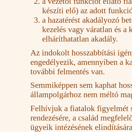
a vezetői funkciót ellátó f
készíti elő) az adott funkci
a hazatérést akadályozó bete
kezelés vagy váratlan és a
elháríthatatlan akadály.
Az indokolt hosszabbítási igén
engedélyezik, amennyiben a kat
további felmentés van.
Semmiképpen sem kaphat hossz
állampolgárhoz nem méltó maga
Felhívjuk a fiatalok figyelmét
rendezésére, a család megfelelő 
ügyeik intézésének elindításár