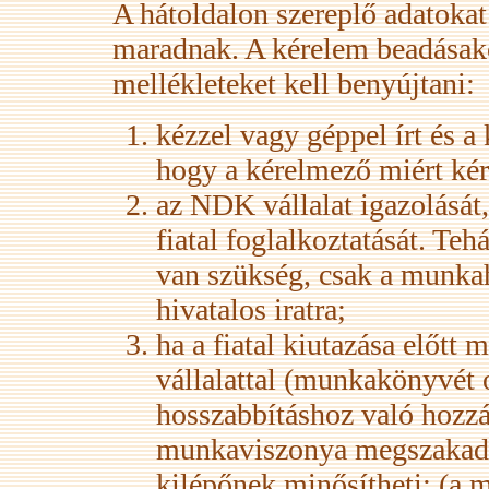
A hátoldalon szereplő adatoka
maradnak. A kérelem beadásako
mellékleteket kell benyújtani:
kézzel vagy géppel írt és a 
hogy a kérelmező miért kér
az NDK vállalat igazolását,
fiatal foglalkoztatását. T
van szükség, csak a munkahe
hivatalos iratra;
ha a fiatal kiutazása előtt
vállalattal (munkakönyvét ot
hosszabbításhoz való hozzá
munkaviszonya megszakad é
kilépőnek minősítheti; (a 