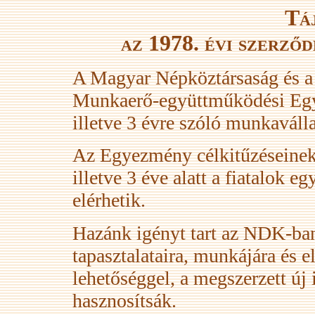
Tá
az 1978. évi szerző
A Magyar Népköztársaság és 
Munkaerő-együttműködési Egye
illetve 3 évre szóló munkaválla
Az Egyezmény célkitűzéseinek
illetve 3 éve alatt a fiatalok e
elérhetik.
Hazánk igényt tart az NDK-ban
tapasztalataira, munkájára és e
lehetőséggel, a megszerzett új 
hasznosítsák.