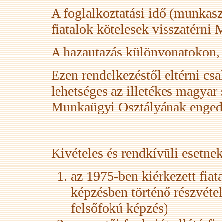
A foglalkoztatási idő (munkasz
fiatalok kötelesek visszatérni
A hazautazás különvonatokon, s
Ezen rendelkezéstől eltérni csa
lehetséges az illetékes magya
Munkaügyi Osztályának enged
Kivételes és rendkívüli esetnek
az 1975-ben kiérkezett fia
képzésben történő részvéte
felsőfokú képzés)