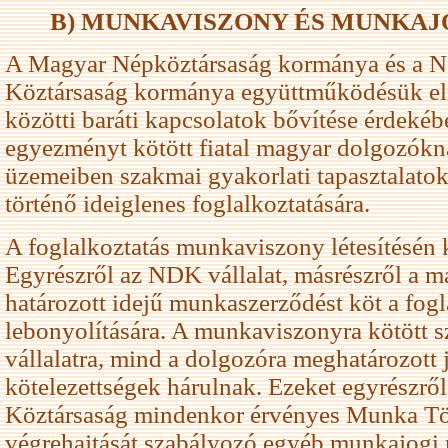
B) MUNKAVISZONY ÉS MUNKAJ
A Magyar Népköztársaság kormánya és a 
Köztársaság kormánya együttműködésük elmé
közötti baráti kapcsolatok bővítése érdeké
egyezményt kötött fiatal magyar dolgozókn
üzemeiben szakmai gyakorlati tapasztalatok
történő ideiglenes foglalkoztatására.
A foglalkoztatás munkaviszony létesítésén k
Egyrészről az NDK vállalat, másrészről a 
határozott idejű munkaszerződést köt a fogl
lebonyolítására. A munkaviszonyra kötött 
vállalatra, mind a dolgozóra meghatározott 
kötelezettségek hárulnak. Ezeket egyrészr
Köztársaság mindenkor érvényes Munka T
végrehajtását szabályozó egyéb munkajogi r