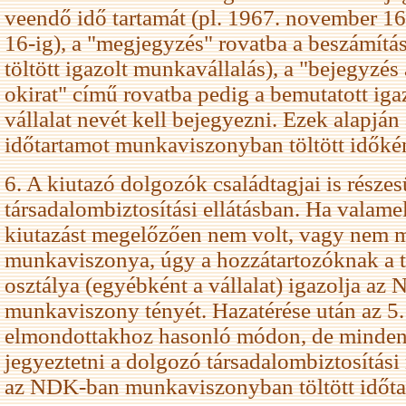
veendő idő tartamát (pl. 1967. november 1
16-ig), a "megjegyzés" rovatba a beszámít
töltött igazolt munkavállalás), a "bejegyzés
okirat" című rovatba pedig a bemutatott ig
vállalat nevét kell bejegyezni. Ezek alapján 
időtartamot munkaviszonyban töltött időként
6. A kiutazó dolgozók családtagjai is rész
társadalombiztosítási ellátásban. Ha valam
kiutazást megelőzően nem volt, vagy nem m
munkaviszonya, úgy a hozzátartozóknak a 
osztálya (egyébként a vállalat) igazolja az
munkaviszony tényét. Hazatérése után az 5
elmondottakhoz hasonló módon, de minden 
jegyeztetni a dolgozó társadalombiztosítási n
az NDK-ban munkaviszonyban töltött időta