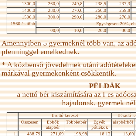
1300,0
260,0
249,8
238,5
237,3
1400,0
280,0
270,0
260,0
259,8
1500,0
300,0
290,0
280,0
270,0
1560 és több
Egységesen 20%, eb
00,0
10,0
20,0
30,0
Amennyiben 5 gyermeknél több van, az adó
pfenninggel emelkednek.
* A közbenső jövedelmek utáni adótételeke
márkával gyermekenként csökkentik.
PÉLDÁK
a nettó bér kiszámítására az I-es adóos
hajadonak, gyermek nél
Bruttó kereset
Béradó l
Összesen
Ebből:
Többletbér
Egyéb
alapbérből
alapbér
pótlékok
1.
488,79
271,69
198,98
18,12
13,60