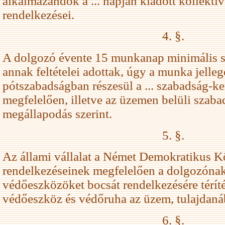
alkalmazandók a ... napján kiadott kollektí
rendelkezései.
4. §.
A dolgozó évente 15 munkanap minimális s
annak feltételei adottak, úgy a munka jelle
pótszabadságban részesül a ... szabadság-k
megfelelően, illetve az üzemen belüli szab
megállapodás szerint.
5. §.
Az állami vállalat a Német Demokratikus K
rendelkezéseinek megfelelően a dolgozónak
védőeszközöket bocsát rendelkezésére térít
védőeszköz és védőruha az üzem, tulajdaná
6. §.