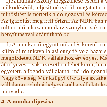
c) A munkaviszony megszűnése esetén a vá
működéséről, teljesítményéről, magatartásár
minősítést ismertetik a dolgozóval és kérésé
Az igazolást meg kell őrizni. Az NDK-ban
töltött idő a hazai munkaviszonyba csak en
benyújtásával számítható be.
d) A munkaerő-együttműködés keretében ki
külföldi munkavállalási engedélye a hazai 
meghirdetett NDK vállalathoz érvényes. Más
áthelyezést csak az esetben lehet kérni, ha 
egyetért, a fogadó vállalatnál már dolgozna
Nagykövetség Munkaügyi Osztálya az áthel
vállalaton belüli áthelyezésnél a vállalati k
irányadó.
4. A munka díjazása