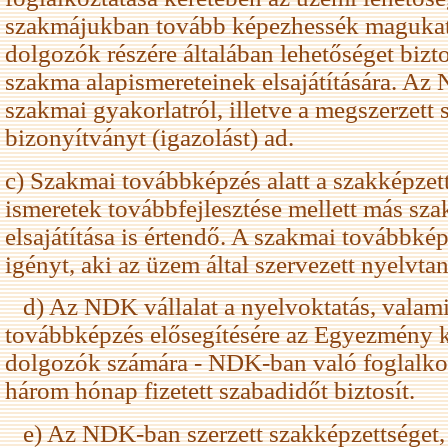
szakmájukban tovább képezhessék magukat
dolgozók részére általában lehetőséget bizt
szakma alapismereteinek elsajátítására. Az N
szakmai gyakorlatról, illetve a megszerzett 
bizonyítványt (igazolást) ad.
c) Szakmai továbbképzés alatt a szakképze
ismeretek továbbfejlesztése mellett más sz
elsajátítása is értendő. A szakmai továbbkép
igényt, aki az üzem által szervezett nyelvta
d) Az NDK vállalat a nyelvoktatás, valami
továbbképzés elősegítésére az Egyezmény 
dolgozók számára - NDK-ban való foglalkoz
három hónap fizetett szabadidőt biztosít.
e) Az NDK-ban szerzett szakképzettséget,