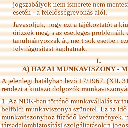
jogszabályok nem ismerete nem mentesí
esetén - a felelősségrevonás alól.
Javasoljuk, hogy ezt a tájékoztatót a ki
őrizzék meg, s az esetleges problémáik 
tanulmányozzák át, mert sok esetben ez
felvilágosítást kaphatnak.
I.
A) HAZAI MUNKAVISZONY -
A jelenlegi hatályban levő 17/1967. (XII. 3
rendezi a kiutazó dolgozók munkaviszonyát
1. Az NDK-ban történő munkavállalás tarta
belföldi munkaviszonya szünetel. Ez az idő
munkaviszonyhoz fűződő kedvezmények, 
társadalombiztosítási szolgáltatásokra jogo