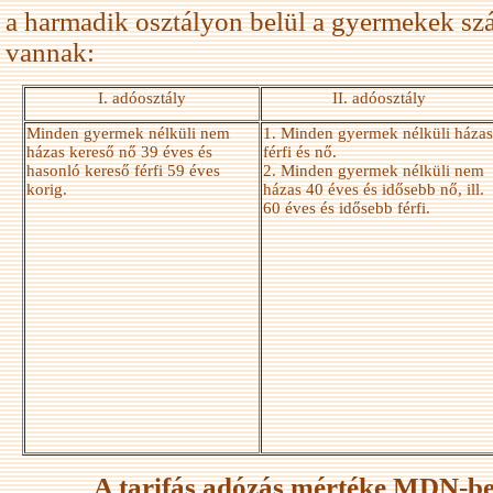
a harmadik osztályon belül a gyermekek szá
vannak:
I. adóosztály
II. adóosztály
Minden gyermek nélküli nem
1. Minden gyermek nélküli házas
házas kereső nő 39 éves és
férfi és nő.
hasonló kereső férfi 59 éves
2. Minden gyermek nélküli nem
korig.
házas 40 éves és idősebb nő, ill.
60 éves és idősebb férfi.
A tarifás adózás mértéke MDN-be