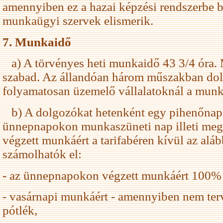
amennyiben ez a hazai képzési rendszerbe b
munkaügyi szervek elismerik.
7. Munkaidő
a) A törvényes heti munkaidő 43 3/4 óra.
szabad. Az állandóan három műszakban do
folyamatosan üzemelő vállalatoknál a munka
b) A dolgozókat hetenként egy pihenőnap 
ünnepnapokon munkaszüneti nap illeti me
végzett munkáért a tarifabéren kívül az alá
számolhatók el:
- az ünnepnapokon végzett munkáért 100% 
- vasárnapi munkáért - amennyiben nem terv
pótlék,