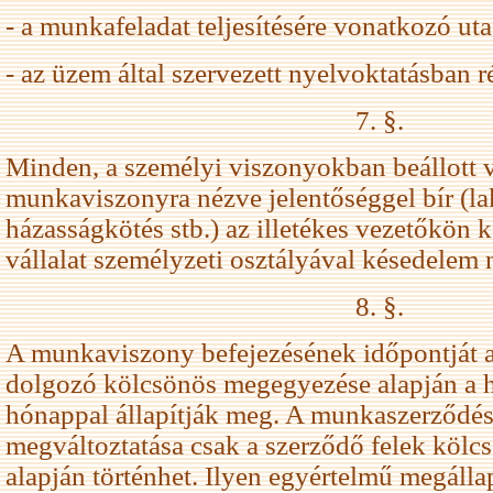
- a munkafeladat teljesítésére vonatkozó utas
- az üzem által szervezett nyelvoktatásban r
7. §.
Minden, a személyi viszonyokban beállott v
munkaviszonyra nézve jelentőséggel bír (la
házasságkötés stb.) az illetékes vezetőkön 
vállalat személyzeti osztályával késedelem n
8. §.
A munkaviszony befejezésének időpontját 
dolgozó kölcsönös megegyezése alapján a ha
hónappal állapítják meg. A munkaszerződésb
megváltoztatása csak a szerződő felek kölc
alapján történhet. Ilyen egyértelmű megállap