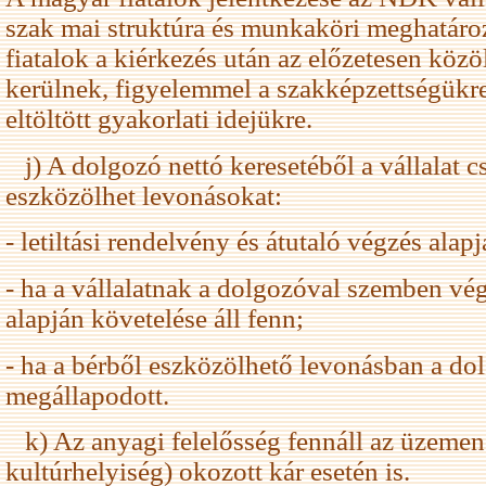
szak mai struktúra és munkaköri meghatároz
fiatalok a kiérkezés után az előzetesen kö
kerülnek, figyelemmel a szakképzettségükr
eltöltött gyakorlati idejükre.
j) A dolgozó nettó keresetéből a vállalat c
eszközölhet levonásokat:
- letiltási rendelvény és átutaló végzés alapj
- ha a vállalatnak a dolgozóval szemben vég
alapján követelése áll fenn;
- ha a bérből eszközölhető levonásban a dolg
megállapodott.
k) Az anyagi felelősség fennáll az üzemen 
kultúrhelyiség) okozott kár esetén is.