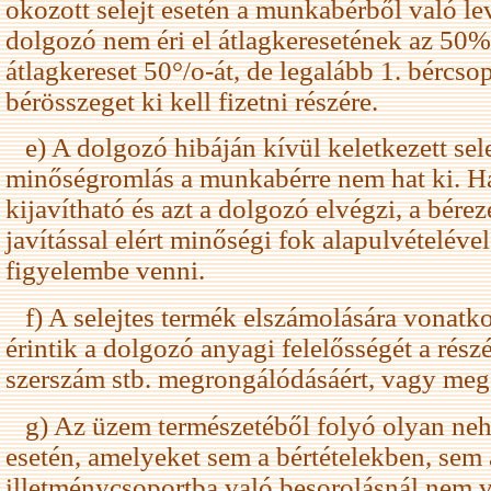
okozott selejt esetén a munkabérből való l
dolgozó nem éri el átlagkeresetének az 50%
átlagkereset 50°/o-át, de legalább 1. bércsop
bérösszeget ki kell fizetni részére.
e) A dolgozó hibáján kívül keletkezett selej
minőségromlás a munkabérre nem hat ki. Ha 
kijavítható és azt a dolgozó elvégzi, a bére
javítással elért minőségi fok alapulvételéve
figyelembe venni.
f) A selejtes termék elszámolására vonatk
érintik a dolgozó anyagi felelősségét a rész
szerszám stb. megrongálódásáért, vagy meg
g) Az üzem természetéből folyó olyan n
esetén, amelyeket sem a bértételekben, sem a
illetménycsoportba való besorolásnál nem 