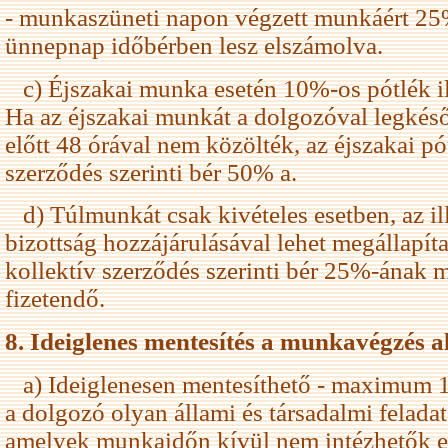
- munkaszüneti napon végzett munkáért 25% 
ünnepnap időbérben lesz elszámolva.
c) Éjszakai munka esetén 10%-os pótlék il
Ha az éjszakai munkát a dolgozóval legké
előtt 48 órával nem közölték, az éjszakai pó
szerződés szerinti bér 50% a.
d) Túlmunkát csak kivételes esetben, az il
bizottság hozzájárulásával lehet megállapít
kollektív szerződés szerinti bér 25%-ának m
fizetendő.
8. Ideiglenes mentesítés a munkavégzés a
a) Ideiglenesen mentesíthető - maximum 1
a dolgozó olyan állami és társadalmi feladat
amelyek munkaidőn kívül nem intézhetők el.