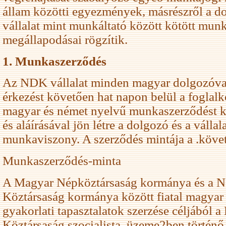
állam közötti egyezmények, másrészről a do
vállalat mint munkáltató között kötött mun
megállapodásai rögzítik.
1. Munkaszerződés
Az NDK vállalat minden magyar dolgozóva
érkezést követően hat napon belül a foglalk
magyar és német nyelvű munkaszerződést kö
és aláírásával jön létre a dolgozó és a vállal
munkaviszony. A szerződés mintája a .köve
Munkaszerződés-minta
A Magyar Népköztársaság kormánya és a 
Köztársaság kormánya között fiatal magya
gyakorlati tapasztalatok szerzése céljából
Köztársaság szocialista. üzeme2ben történő