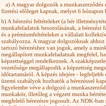
a) A magyar dolgozók a munkaszerződés 
fizetési előleget kapnak, melyet 6 hónapon b
b) A bérezési feltételeket (a bér illetménytét
munkafeladatok besorolásának, a bérezési f
és a prémiumfeltételeket a vállalati kollektí
szabályozza. A magyar dolgozóknak ahhoz a
tartozó bérezéshez van joguk, amely a mun
megállapított munkafeladatnak megfelel, h
képzettséggel rendelkeznek. A szakképzetle
vezetősége megállapodik a képzettség megs
időtartamáról. A képzés idejére - legfeljebb
üzemi szabályok hozhatók a bérezéssel kapc
figyelembe véve a dolgozó a munkaszerződ
munkakör, illetőleg a végzett munka bértéte
megfelelő bérezésre jogosult. Az NDK-ban 