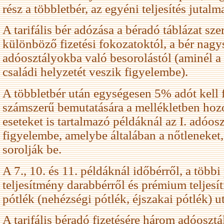
rész a többletbér, az egyéni teljesítés jutalm
A tarifális bér adózása a béradó táblázat szer
különböző fizetési fokozatoktól, a bér nagy
adóosztályokba való besorolástól (aminél a 
családi helyzetét veszik figyelembe).
A többletbér után egységesen 5% adót kell f
számszerű bemutatására a mellékletben hozo
eseteket is tartalmazó példáknál az I. adóosz
figyelembe, amelybe általában a nőtleneket
sorolják be.
A 7., 10. és 11. példáknál időbérről, a több
teljesítmény darabbérről és prémium teljesí
pótlék (nehézségi pótlék, éjszakai pótlék) 
A tarifális béradó fizetésére három adóoszt