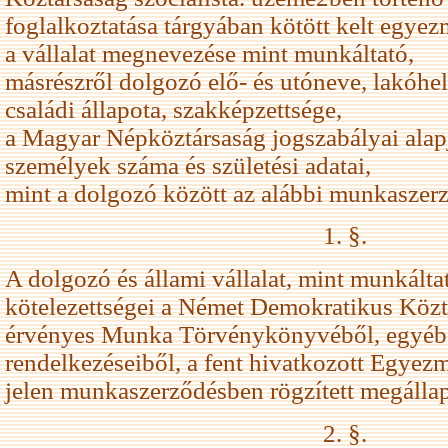
foglalkoztatása tárgyában kötött kelt egye
a vállalat megnevezése mint munkáltató,
másrészről dolgozó elő- és utóneve, lakóhely
családi állapota, szakképzettsége,
a Magyar Népköztársaság jogszabályai alapjá
személyek száma és születési adatai,
mint a dolgozó között az alábbi munkaszerző
1. §.
A dolgozó és állami vállalat, mint munkáltat
kötelezettségei a Német Demokratikus Köz
érvényes Munka Törvénykönyvéből, egyéb
rendelkezéseiből, a fent hivatkozott Egyez
jelen munkaszerződésben rögzített megállap
2. §.