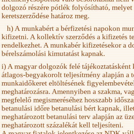
dolgozó részére pótlék folyósítható, melyet 
keretszerződése határoz meg.
h) A munkabért a bérfizetési napokon mun
kifizetni. A kollektív szerződés a kifizetés t
rendelkezhet. A munkabér kifizetésekor a d
bérelszámolási kimutatást kapnak.
i) A magyar dolgozók felé tájékoztatásként 
átlagos-begyakorolt teljesítmény alapján a t
munkaidőkeret eltöltésének figyelembevétel
meghatározásra. Amennyiben a szakma, v
megfelelő megismeréséhez hosszabb idősza
betanulási időre betanulási bért kapnak, il
meghatározott betanulási terv alapján az ü
meghatározott százalékát kell teljesíteni.
A magyar fiatalok jelentkezése az NDK váll