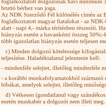
foglalkoztatott dolgozónak havi minimum 
bruttó bérhez van joga.
Az NDK Szerződő Fél különélés címén az 
foglalkoztatott magyar fiatalokat - az NDK
alatt - napi 4,- márka térítésben részesíti. H
hiányzás esetén a havankénti összeg 50%;-
több igazolatlan hiányzás esetén teljesen 
c) Minden dolgozó kötelessége kifogásta
teljesítése. Haladéktalanul jelentenie kell:
- mindenféle selejtet, illetőleg mindenféle 
- a korábbi munkafolyamatokból származó
hibákat, amelyek selejtet, illetőleg minősé
d) Vétkesen (gondatlanul vagy szándékosan
esetén munkabér a dolgozót nem illeti meg.