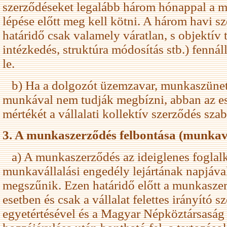
szerződéseket legalább három hónappal a m
lépése előtt meg kell kötni. A három havi s
határidő csak valamely váratlan, s objektív 
intézkedés, struktúra módosítás stb.) fennál
le.
b) Ha a dolgozót üzemzavar, munkaszünetel
munkával nem tudják megbízni, abban az es
mértékét a vállalati kollektív szerződés sza
3. A munkaszerződés felbontása (munka
a) A munkaszerződés az ideiglenes foglalk
munkavállalási engedély lejártának napjáva
megszűnik. Ezen határidő előtt a munkasze
esetben és csak a vállalat felettes irányító 
egyetértésével és a Magyar Népköztársasá