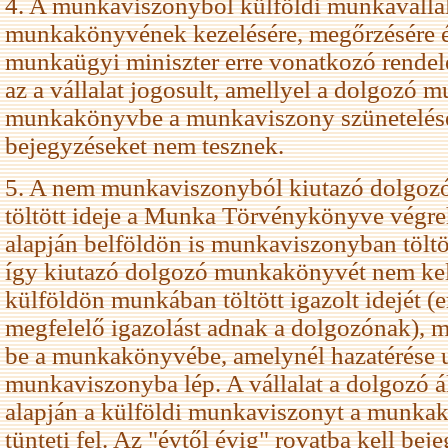
4. A munkaviszonyból külföldi munkavállal
munkakönyvének kezelésére, megőrzésére és
munkaügyi miniszter erre vonatkozó rendel
az a vállalat jogosult, amellyel a dolgozó 
munkakönyvbe a munkaviszony szünetelés
bejegyzéseket nem tesznek.
5. A nem munkaviszonyból kiutazó dolg
töltött ideje a Munka Törvénykönyve végreh
alapján belföldön is munkaviszonyban töltö
így kiutazó dolgozó munkakönyvét nem kel
külföldön munkában töltött igazolt idejét (
megfelelő igazolást adnak a dolgozónak), ma
be a munkakönyvébe, amelynél hazatérése u
munkaviszonyba lép. A vállalat a dolgozó ál
alapján a külföldi munkaviszonyt a munka
tünteti fel. Az "évtől évig" rovatba kell be