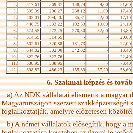
2.
517,61
369,87
138,74
9,00
31,60
3.
595,39
296,27
288,12
11,00
17,40
4.
402,01
294,20.
85,81
22,00
17,10
5.
448,75
. 333,22
102,53
13,00
24,10
6.
574,55
272;25
270,30
32,00
13,80
7.
314,65
314,65
-
-
20,80
8.
502,61
320,88
181,73
-
22,00
9.
644,82
302,00
342,82
-
18,40
10.
322,76
322,76
-
-
22,40
11.
538,95
538,95
-
-
73,40
12.
698,82
486,23
155,39
57,20
58,60
6. Szakmai képzés és tová
a) Az NDK vállalatai elismerik a magyar 
Magyarországon szerzett szakképzettségét 
foglalkoztatják, amelyre előzetesen közölté
b) A német vállalatok elősegítik, hogy a 
foglalkoztatása keretében az üzemi lehető