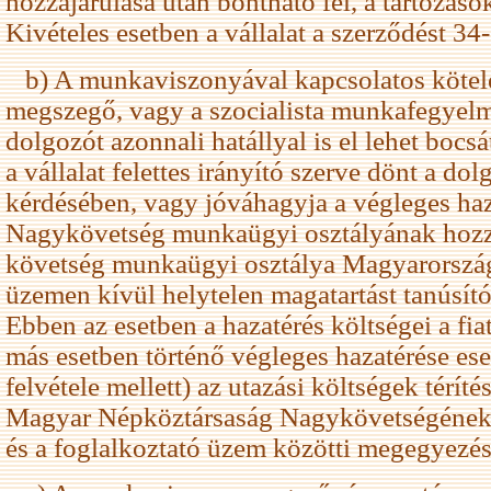
hozzájárulása után bontható fel, a tartozáso
Kivételes esetben a vállalat a szerződést 34
b) A munkaviszonyával kapcsolatos kötele
megszegő, vagy a szocialista munkafegyel
dolgozót azonnali hatállyal is el lehet bocsá
a vállalat felettes irányító szerve dönt a do
kérdésében, vagy jóváhagyja a végleges haz
Nagykövetség munkaügyi osztályának hozzá
követség munkaügyi osztálya Magyarország
üzemen kívül helytelen magatartást tanúsít
Ebben az esetben a hazatérés költségei a fiata
más esetben történő végleges hazatérése es
felvétele mellett) az utazási költségek térí
Magyar Népköztársaság Nagykövetségének
és a foglalkoztató üzem közötti megegyezés 