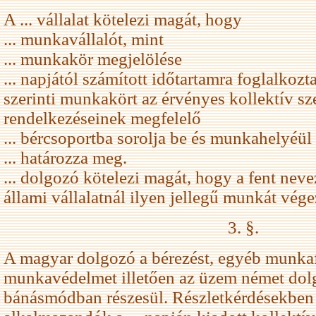
A ... vállalat kötelezi magát, hogy
... munkavállalót, mint
... munkakör megjelölése
... napjától számított időtartamra foglalkoz
szerinti munkakört az érvényes kollektív sz
rendelkezéseinek megfelelő
... bércsoportba sorolja be és munkahelyéül
... határozza meg.
... dolgozó kötelezi magát, hogy a fent neve
állami vállalatnál ilyen jellegű munkát vége
3. §.
A magyar dolgozó a bérezést, egyéb munkafe
munkavédelmet illetően az üzem német dol
bánásmódban részesül. Részletkérdésekben