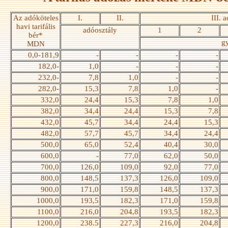
Az adóköteles
I.
II.
III. 
havi tarifális
adóosztály
1
2
bér*
g
MDN
0,0-181,9
-
-
-
-
182,0-
1,0
-
-
-
232,0-
7,8
1,0
-
-
282,0-
15,3
7,8
1,0
-
332,0
24,4
15,3
7,8
1,0
382,0
34,4
24,4
15,3
7,8
432,0
45,7
34,4
24,4
15,3
482,0
57,7
45,7
34,4
24,4
500,0
65,0
52,4
40,4
30,0
600,0
-
77,0
62,0
50,0
700,0
126,0
109,0
92,0
77,0
800,0
148,5
137,3
126,0
109,0
900,0
171,0
159,8
148,5
137,3
1000,0
193,5
182,3
171,0
159,8
1100,0
216,0
204,8
193,5
182,3
1200,0
238.5
227,3
216,0
204,8