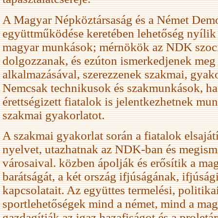
A Magyar Népköztársaság és a Német Demo
együttműködése keretében lehetőség nyílik a
magyar munkások; mérnökök az NDK szoci
dolgozzanak, és ezúton ismerkedjenek meg 
alkalmazásával, szerezzenek szakmai, gyakor
Nemcsak technikusok és szakmunkások, ha
érettségizett fiatalok is jelentkezhetnek mu
szakmai gyakorlatot.
A szakmai gyakorlat során a fiatalok elsaját
nyelvet, utazhatnak az NDK-ban és megisme
városaival. közben ápolják és erősítik a ma
barátságát, a két ország ifjúságának, ifjúság
kapcsolatait. Az együttes termelési, politikai
sportlehetőségek mind a német, mind a mag
gazdagítják az igaz hazafiságot és a proletá