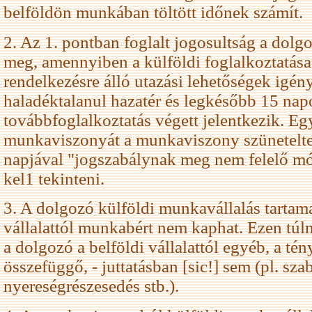
belföldön munkában töltött időnek számít.
2. Az 1. pontban foglalt jogosultság a dolgo
meg, amennyiben a külföldi foglalkoztatás
rendelkezésre álló utazási lehetőségek igén
haladéktalanul hazatér és legkésőbb 15 napo
továbbfoglalkoztatás végett jelentkezik. E
munkaviszonyát a munkaviszony szünetelte
napjával "jogszabálynak meg nem felelő 
kel1 tekinteni.
3. A dolgozó külföldi munkavállalás tartama 
vállalattól munkabért nem kaphat. Ezen tú
a dolgozó a belföldi vállalattól egyéb, a t
összefüggő, - juttatásban [sic!] sem (pl. sz
nyereségrészesedés stb.).