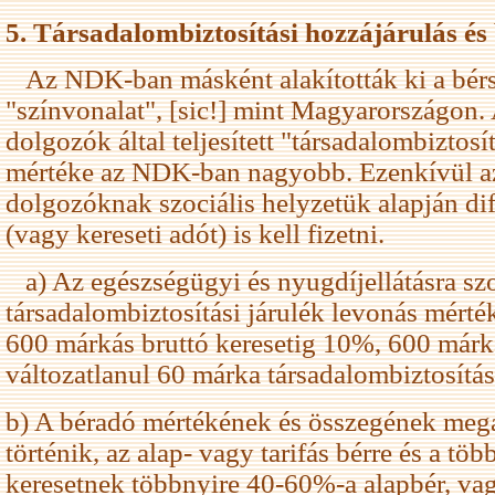
5. Társadalombiztosítási hozzájárulás és
Az NDK-ban másként alakították ki a bérs
"színvonalat", [sic!] mint Magyarországon. 
dolgozók által teljesített "társadalombiztosít
mértéke az NDK-ban nagyobb. Ezenkívül 
dolgozóknak szociális helyzetük alapján dif
(vagy kereseti adót) is kell fizetni.
a) Az egészségügyi és nyugdíjellátásra sz
társadalombiztosítási járulék levonás mért
600 márkás bruttó keresetig 10%, 600 márkás
változatlanul 60 márka társadalombiztosítás
b) A béradó mértékének és összegének megá
történik, az alap- vagy tarifás bérre és a töb
keresetnek többnyire 40-60%-a alapbér, vagy 