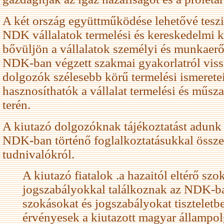
A két ország együttműködése lehetővé teszi
NDK vállalatok termelési és kereskedelmi k
bővüljön a vállalatok személyi és munkaerő
NDK-ban végzett szakmai gyakorlatról vis
dolgozók szélesebb körű termelési ismeret
hasznosíthatók a vállalat termelési és műsz
terén.
A kiutazó dolgozóknak tájékoztatást adunk
NDK-ban történő foglalkoztatásukkal össz
tudnivalókról.
A kiutazó fiatalok .a hazaitól eltérő szo
jogszabályokkal találkoznak az NDK-ba
szokásokat és jogszabályokat tiszteletbe
érvényesek a kiutazott magyar állampol