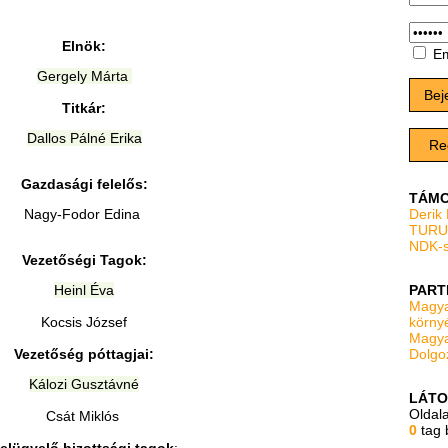
Elnök:
Em
Gergely Márta
Bej
Titkár:
Dallos Pálné Erika
Re
Gazdasági felelős:
TÁMO
Nagy-Fodor Edina
Derik
TURU
NDK-s
Vezetőségi Tagok:
Heinl Éva
PART
Magya
Kocsis József
körny
Magya
Vezetőség póttagjai:
Dolgo
Kálozi Gusztávné
LÁTO
Oldal
Csát Miklós
0
tag 