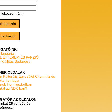
lékezzen rám!
elentkezés
gisztráció
GATÓINK
 Hungária
L ÉTTEREM ÉS PANZIÓ
 Kiállítás Budapest
NER OLDALAK
r Kulturális Egyesület Chemnitz és
éke honlapja
rok Hennigsdorfban
ztál az NDK-ban?
GATÓK AZ OLDALON
ainkat
28
vendég és
böngészi