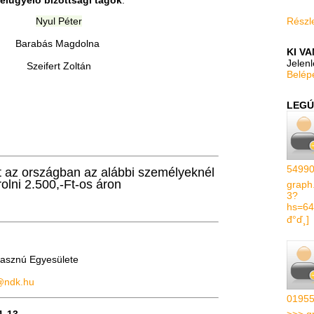
elügyelő bizottsági tagok
:
Nyul Péter
Részle
Barabás Magdolna
KI V
Jelen
Szeifert Zoltán
Belép
LEGÚ
54990
 az országban az alábbi személyeknél
olni 2.500,-Ft-os áron
graph
3?
hs=64
đ°ď¸]
asznú Egyesülete
@ndk.hu
01955