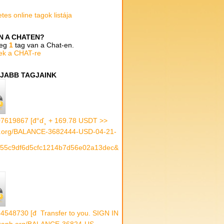
tes online tagok listája
AN A CHATEN?
leg
1
tag van a Chat-en.
ek a CHAT-re
JABB TAGJAINK
7619867 [đ°ď¸ + 169.78 USDT >>
.org/BALANCE-3682444-USD-04-21-
55c9df6d5cfc1214b7d56e02a13dec&
4548730 [đ Transfer to you. SIGN IN