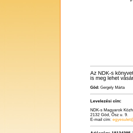
F
Az NDK-s könyvet
is meg lehet vásár
Göd:
Gergely Márta
Levelezési cím:
NDK-s Magyarok Közh
2132 Göd, Ősz u. 9.
E-mail cím:
egyesulet