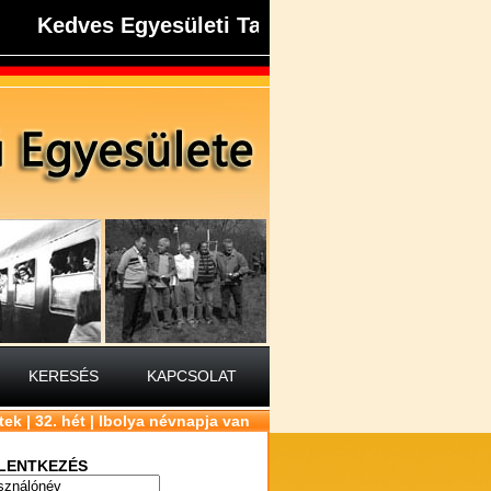
Kedves Egyesületi Tagok, Kedves NDK-s Társ
KERESÉS
KAPCSOLAT
tek | 32. hét | Ibolya névnapja van
LENTKEZÉS