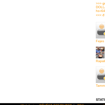
>>> g
DOLL
hs=64
<<< đ
Fejes
Rapal
Tamme
STAT