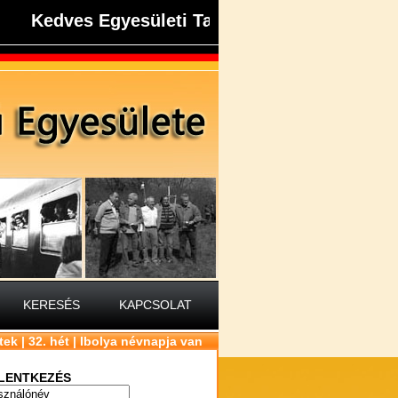
Kedves Egyesületi Tagok, Kedves NDK-s Társ
KERESÉS
KAPCSOLAT
tek | 32. hét | Ibolya névnapja van
LENTKEZÉS