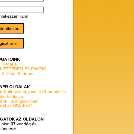
lékezzen rám!
elentkezés
gisztráció
GATÓINK
 Hungária
L ÉTTEREM ÉS PANZIÓ
 Kiállítás Budapest
NER OLDALAK
r Kulturális Egyesület Chemnitz és
éke honlapja
rok Hennigsdorfban
ztál az NDK-ban?
GATÓK AZ OLDALON
ainkat
37
vendég és
böngészi