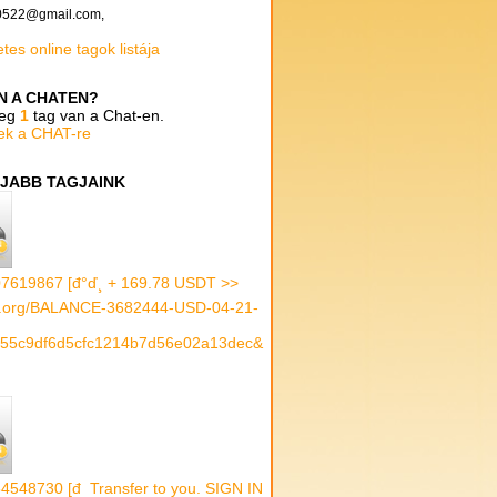
0522@gmail.com,
tes online tagok listája
AN A CHATEN?
leg
1
tag van a Chat-en.
ek a CHAT-re
JABB TAGJAINK
7619867 [đ°ď¸ + 169.78 USDT >>
.org/BALANCE-3682444-USD-04-21-
55c9df6d5cfc1214b7d56e02a13dec&
4548730 [đ Transfer to you. SIGN IN