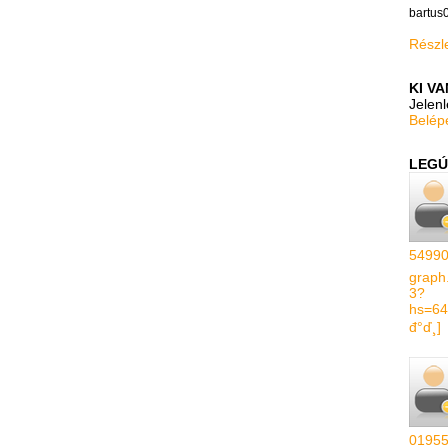
bartus
Részle
KI V
Jelen
Belép
LEGÚ
54990
graph
3?
hs=64
đ°ď¸]
01955