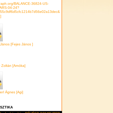
raph.org/BALANCE-36824-US-
ARS-04-24?
55c9df6d5cfc1214b7d56e02a13dec&
 ]
 János [Fejes János ]
i Zoltán [Amóka]
rl Ágnes [Agi]
ISZTIKA