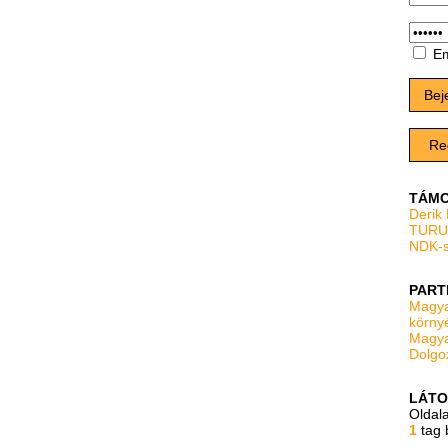
Em
Bej
Re
TÁMO
Derik
TURU
NDK-s
PART
Magya
körny
Magya
Dolgo
LÁTO
Oldal
1
tag 