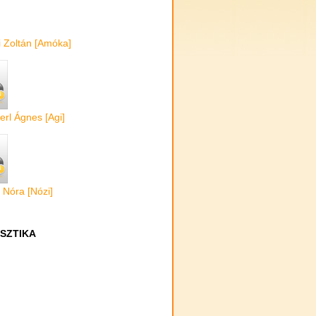
i Zoltán [Amóka]
rl Ágnes [Agi]
 Nóra [Nózi]
ISZTIKA