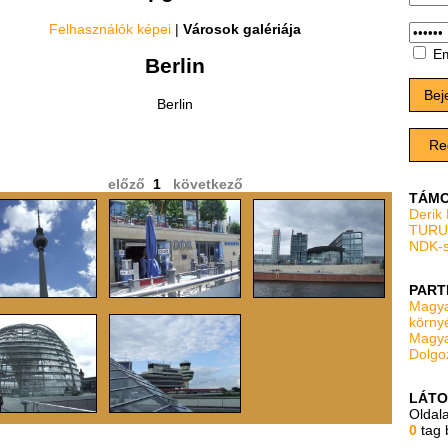
Felhasználók képei
|
Városok galériája
Em
Berlin
Bej
Berlin
Re
előző
1
következő
TÁMO
Derik
TURU
NDK-s
PART
Magya
körny
Magya
Dolgo
LÁTO
Oldal
0
tag 