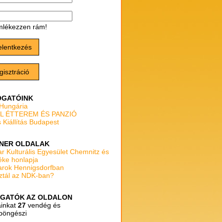
lékezzen rám!
elentkezés
gisztráció
GATÓINK
 Hungária
L ÉTTEREM ÉS PANZIÓ
 Kiállítás Budapest
NER OLDALAK
r Kulturális Egyesület Chemnitz és
éke honlapja
rok Hennigsdorfban
ztál az NDK-ban?
GATÓK AZ OLDALON
ainkat
27
vendég és
böngészi