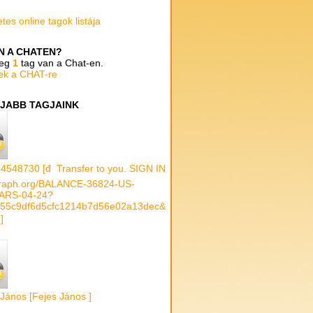
tes online tagok listája
AN A CHATEN?
leg
1
tag van a Chat-en.
ek a CHAT-re
JABB TAGJAINK
4548730 [đ Transfer to you. SIGN IN
raph.org/BALANCE-36824-US-
ARS-04-24?
55c9df6d5cfc1214b7d56e02a13dec&
 ]
 János [Fejes János ]