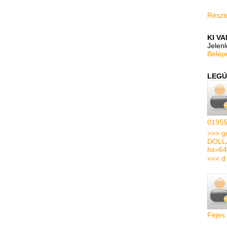
Részle
KI V
Jelen
Belép
LEGÚ
01955
>>> g
DOLL
hs=64
<<< đ
Fejes