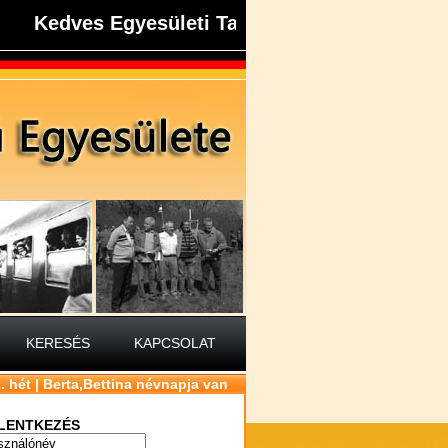
Kedves Egyesületi Tagok, Kedves NDK-s Társa
KERESÉS
KAPCSOLAT
32. hét | Berta,Bettina névnapja van
LENTKEZÉS