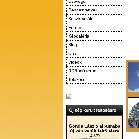
Csevegő
Rendezvények
Beszámolók
Fórum
Képgaléria
Blog
Chat
Videók
DDR múzeum
Telekocsi
Gonda László albumába
új kép került feltöltésre
AWD