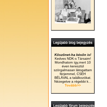
Köszönet-ha későn is!
Kedves NDK-s Társaim!
Mondhatom így,mert 10
éven keresztül
szörgalmasan látogattam
férjemmel, CSEH
BÉLÁVAL a találkozókat.
Nézegetve a régebbi k...
Tovább>>