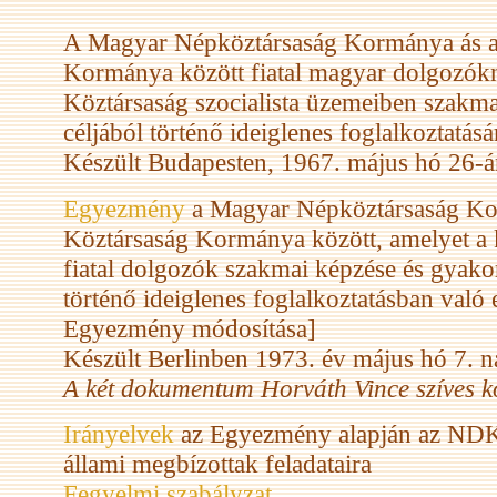
A Magyar Népköztársaság Kormánya ás a
Kormánya között fiatal magyar dolgozó
Köztársaság szocialista üzemeiben szakmai
céljából történő ideiglenes foglalkoztatásá
Készült Budapesten, 1967. május hó 26-á
Egyezmény
a Magyar Népköztársaság Ko
Köztársaság Kormánya között, amelyet a k
fiatal dolgozók szakmai képzése és gyakorl
történő ideiglenes foglalkoztatásban való
Egyezmény módosítása]
Készült Berlinben 1973. év május hó 7. n
A két dokumentum Horváth Vince szíves k
Irányelvek
az Egyezmény alapján az NDK-
állami megbízottak feladataira
Fegyelmi szabályzat